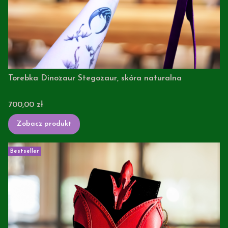
Torebka Dinozaur Stegozaur, skóra naturalna
Cena
700,00 zł
Zobacz produkt
Bestseller