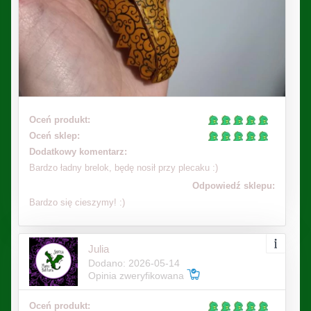
Oceń produkt:
Oceń sklep:
Dodatkowy komentarz:
Bardzo ładny brelok, będę nosił przy plecaku :)
Odpowiedź sklepu:
Bardzo się cieszymy! :)
Julia
Dodano: 2026-05-14
Opinia zweryfikowana
Oceń produkt: