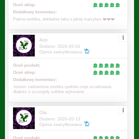
Oceń sklep:
Dodatkowy komentarz:
Piękna torebka, dokładnie taka o jakiej marzyłam ❤️❤️❤️
Ann
Dodano: 2026-03-01
Opinia zweryfikowana
Oceń produkt:
Oceń sklep:
Dodatkowy komentarz:
Jestem zadowolona torebka spełniła moje oczekiwania
dbałość o szczegóły solidne wykonanie
Ola
Dodano: 2026-02-13
Opinia zweryfikowana
Oceń produkt: