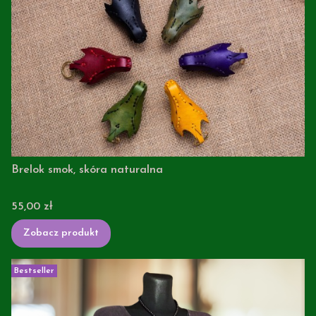
Brelok smok, skóra naturalna
Cena
55,00 zł
Zobacz produkt
Bestseller