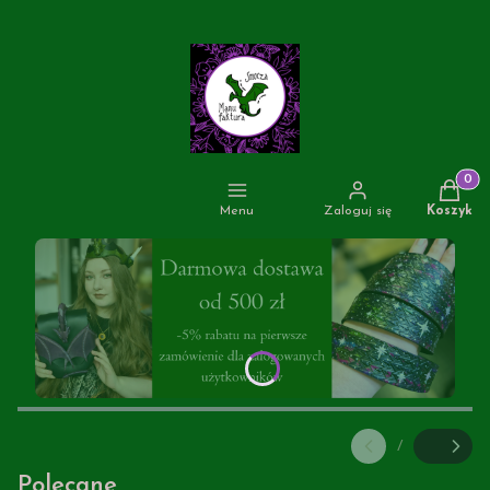
Produkt
Menu
Zaloguj się
Koszyk
/
Slajd
z
Polecane