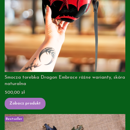
Smocza torebka Dragon Embrace różne warianty, skóra
naturalna
Cena
500,00 zł
Zobacz produkt
Bestseller