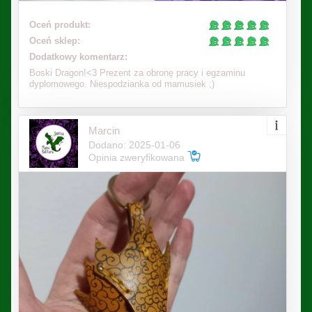
Oceń produkt:
Oceń sklep:
Dodatkowy komentarz:
Boski Dragon!<3 Prezent za obronę pracy i egzaminu
dyplomowego. Niespodzianka od mamusiek ;)
Marcin
Dodano: 2025-01-06
Opinia zweryfikowana