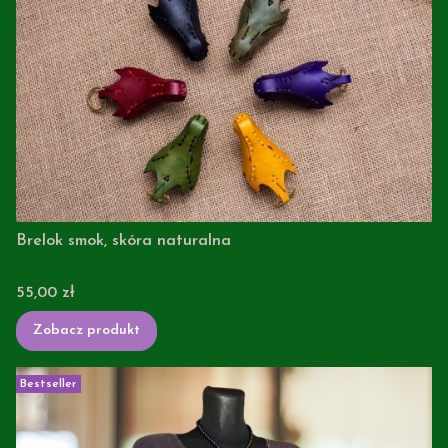
Brelok smok, skóra naturalna
Cena
55,00 zł
Zobacz produkt
Bestseller