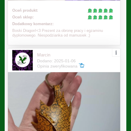
Oceń produkt:
Oceń sklep:
Dodatkowy komentarz:
Boski Dragon!<3 Prezent za obronę pracy i egzaminu
dyplomowego. Niespodzianka od mamusiek ;)
Marcin
Dodano: 2025-01-06
Opinia zweryfikowana