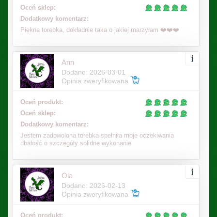
Oceń sklep:
Dodatkowy komentarz:
Piękna torebka, dokładnie taka o jakiej marzyłam ❤️❤️❤️
Ann
Dodano: 2026-03-01
Opinia zweryfikowana
Oceń produkt:
Oceń sklep:
Dodatkowy komentarz:
Jestem zadowolona torebka spełniła moje oczekiwania
dbałość o szczegóły solidne wykonanie
Ola
Dodano: 2026-02-13
Opinia zweryfikowana
Oceń produkt: