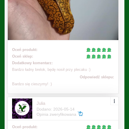
Oceń produkt:
Oceń sklep:
Dodatkowy komentarz:
Bardzo ładny brelok, będę nosił przy plecaku :)
Odpowiedź sklepu:
Bardzo się cieszymy! :)
Julia
Dodano: 2026-05-14
Opinia zweryfikowana
Oceń produkt: