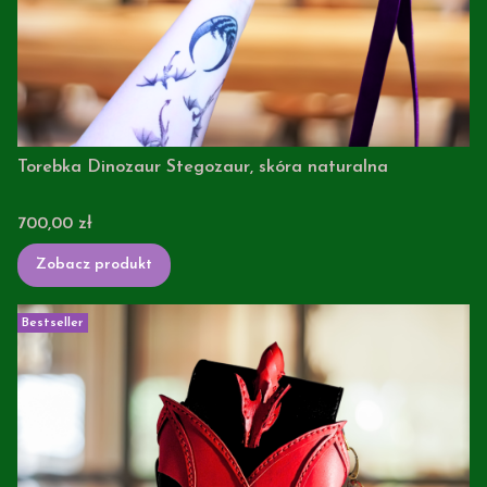
Torebka Dinozaur Stegozaur, skóra naturalna
Cena
700,00 zł
Zobacz produkt
Bestseller