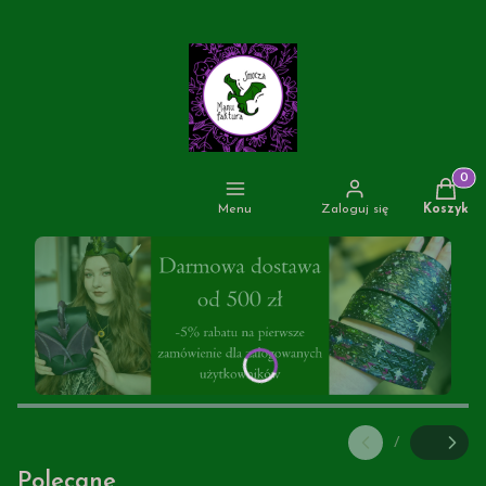
Produkt
Menu
Zaloguj się
Koszyk
/
Slajd
z
Polecane