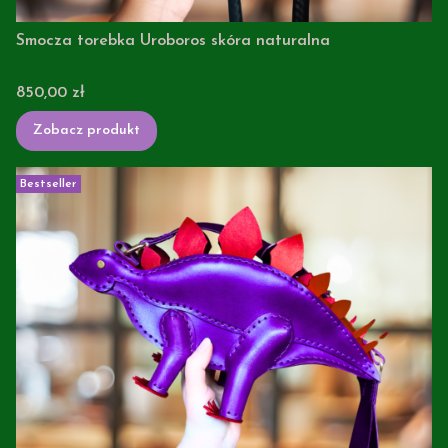
Smocza torebka Uroboros skóra naturalna
Cena
850,00 zł
Zobacz produkt
Bestseller