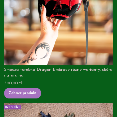
Smocza torebka Dragon Embrace różne warianty, skóra
naturalna
Cena
500,00 zł
Zobacz produkt
Bestseller